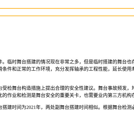
件。临时舞台搭建的情况现在非常之多，但是临时搭建的舞台也
滑条件和正常的工作环境，充分发挥轴承的工程性能，延长使用
为受检舞台构造措施上提出合理的安全性建议。舞台事故频发，
化的作业和检测是舞台安全的重要关卡，也需要业内第三方机构
搭建时间为2021年，两处副舞台搭建时间相似。根据舞台检