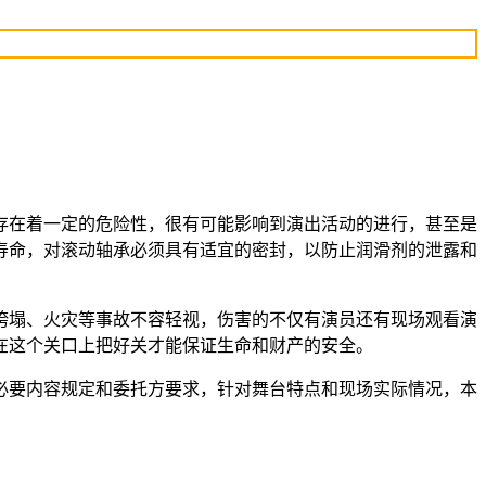
存在着一定的危险性，很有可能影响到演出活动的进行，甚至是
寿命，对滚动轴承必须具有适宜的密封，以防止润滑剂的泄露和
垮塌、火灾等事故不容轻视，伤害的不仅有演员还有现场观看演
在这个关口上把好关才能保证生命和财产的安全。
测必要内容规定和委托方要求，针对舞台特点和现场实际情况，本