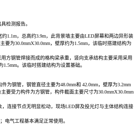
出具检测报告。
1.1m，总高约3.9m，此背景墙主要由LED屏幕和两边异形装
0.0mmX30.0mm，壁厚约为1.5mm，该临时搭建结构为
主要采用方钢管焊接而成的格构梁承重，竖向支承结构主要采用采用
为1.5mm。该临时搭建结构为设置基础。
，钢管直径主要为48.0mm和 42.0mm，壁厚为3.2mm
主要受力构件为方钢管，构件截面主要尺寸为30.0mmX30.0mm
象，连接节点无明显松动，现场LED屏及投光灯与主体结构连接
好；电气工程基本满足正常使用。