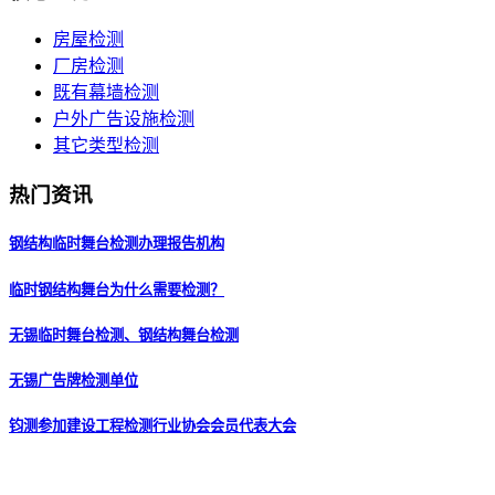
房屋检测
厂房检测
既有幕墙检测
户外广告设施检测
其它类型检测
热门资讯
钢结构临时舞台检测办理报告机构
临时钢结构舞台为什么需要检测？
无锡临时舞台检测、钢结构舞台检测
无锡广告牌检测单位
钧测参加建设工程检测行业协会会员代表大会