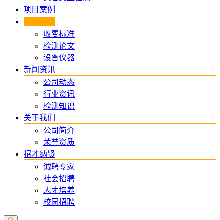
项目案例
方案流程
收费标准
检测论文
设备仪器
新闻资讯
公司动态
行业资讯
检测知识
关于我们
公司简介
荣誉资质
招才纳贤
诚聘专家
社会招聘
人才培养
校园招聘