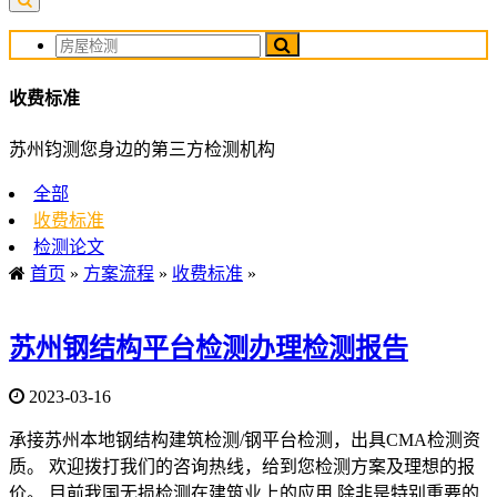
收费标准
苏州钧测您身边的第三方检测机构
全部
收费标准
检测论文
首页
»
方案流程
»
收费标准
»
苏州钢结构平台检测办理检测报告
2023-03-16
承接苏州本地钢结构建筑检测/钢平台检测，出具CMA检测资
质。 欢迎拨打我们的咨询热线，给到您检测方案及理想的报
价。 目前我国无损检测在建筑业上的应用,除非是特别重要的