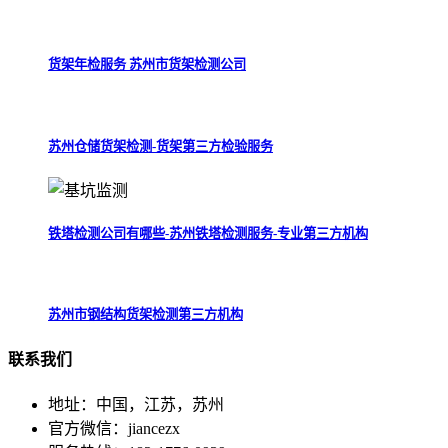
货架年检服务 苏州市货架检测公司
苏州仓储货架检测-货架第三方检验服务
铁塔检测公司有哪些-苏州铁塔检测服务-专业第三方机构
苏州市钢结构货架检测第三方机构
联系
我们
地址：中国，江苏，苏州
官方微信：jiancezx