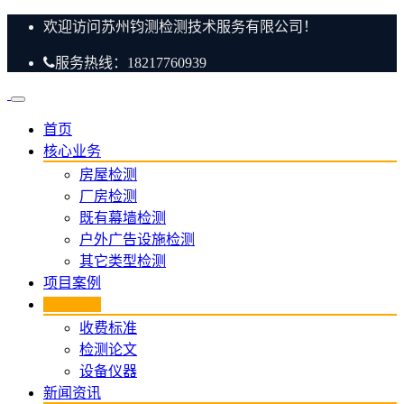
欢迎访问苏州钧测检测技术服务有限公司！
服务热线：18217760939
首页
核心业务
房屋检测
厂房检测
既有幕墙检测
户外广告设施检测
其它类型检测
项目案例
方案流程
收费标准
检测论文
设备仪器
新闻资讯