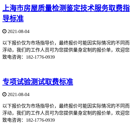
上海市房屋质量检测鉴定技术服务取费指
导标准
2021-08-04
以下报价仅为市场指导价，最终报价可能因实际情况的不同而
浮动，我们的工作人员可为您提供量身定制的报价单，欢迎您
致电咨询：182-1776-0939
专项试验测试取费标准
2021-08-04
以下报价仅为市场指导价，最终报价可能因实际情况的不同而
浮动，我们的工作人员可为您提供量身定制的报价单，欢迎您
致电咨询：182-1776-0939