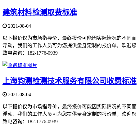
建筑材料检测取费标准
2021-08-04
以下报价仅为市场指导价，最终报价可能因实际情况的不同而
浮动，我们的工作人员可为您提供量身定制的报价单，欢迎您
致电咨询：182-1776-0939
上海钧测检测技术服务有限公司收费标准
2021-08-04
以下报价仅为市场指导价，最终报价可能因实际情况的不同而
浮动，我们的工作人员可为您提供量身定制的报价单，欢迎您
致电咨询：182-1776-0939