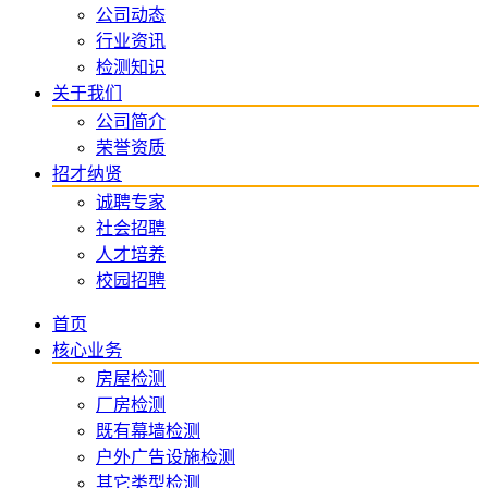
公司动态
行业资讯
检测知识
关于我们
公司简介
荣誉资质
招才纳贤
诚聘专家
社会招聘
人才培养
校园招聘
首页
核心业务
房屋检测
厂房检测
既有幕墙检测
户外广告设施检测
其它类型检测