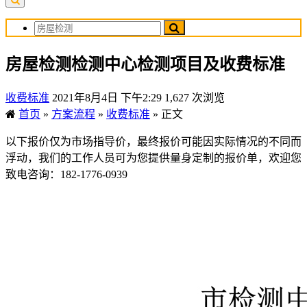
房屋检测检测中心检测项目及收费标准
收费标准
2021年8月4日 下午2:29
1,627 次浏览
首页
»
方案流程
»
收费标准
»
正文
以下报价仅为市场指导价，最终报价可能因实际情况的不同而
浮动，我们的工作人员可为您提供量身定制的报价单，欢迎您
致电咨询：182-1776-0939