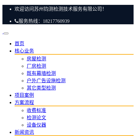
欢迎访问苏州钧测检测技术服务有限公司！
服务热线：18217760939
首页
核心业务
房屋检测
厂房检测
既有幕墙检测
户外广告设施检测
其它类型检测
项目案例
方案流程
收费标准
检测论文
设备仪器
新闻资讯