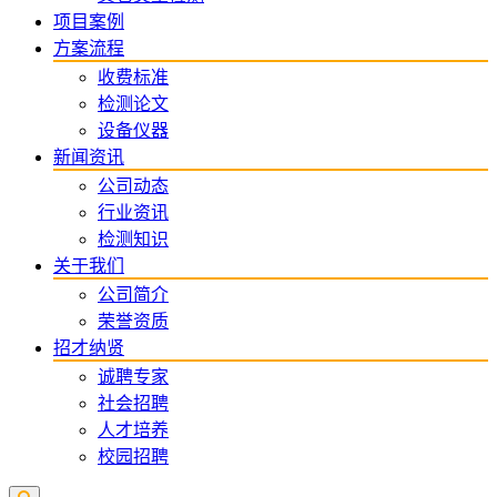
项目案例
方案流程
收费标准
检测论文
设备仪器
新闻资讯
公司动态
行业资讯
检测知识
关于我们
公司简介
荣誉资质
招才纳贤
诚聘专家
社会招聘
人才培养
校园招聘