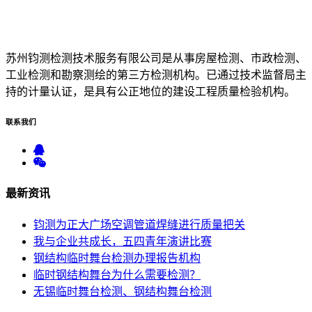
苏州钧测检测技术服务有限公司是从事房屋检测、市政检测、
工业检测和勘察测绘的第三方检测机构。已通过技术监督局主
持的计量认证，是具有公正地位的建设工程质量检验机构。
联系
我们
最新
资讯
钧测为正大广场空调管道焊缝进行质量把关
我与企业共成长，五四青年演讲比赛
钢结构临时舞台检测办理报告机构
临时钢结构舞台为什么需要检测？
无锡临时舞台检测、钢结构舞台检测