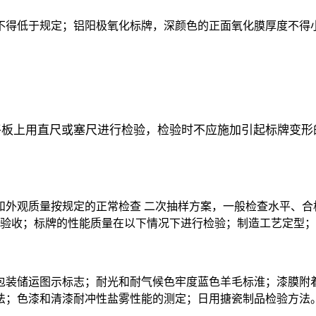
不得低于规定；铝阳极氧化标牌，深颜色的正面氧化膜厚度不得
板上用直尺或塞尺进行检验，检验时不应施加引起标牌变形的
外观质量按规定的正常检查 二次抽样方案，一般检查水平、合格
查验收；标牌的性能质量在以下情况下进行检验；制造工艺定型
包装储运图示标志；耐光和耐气候色牢度蓝色羊毛标淮；漆膜附
法；色漆和清漆耐冲性盐雾性能的测定；日用搪瓷制品检验方法