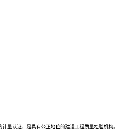
的计量认证，是具有公正地位的建设工程质量检验机构。