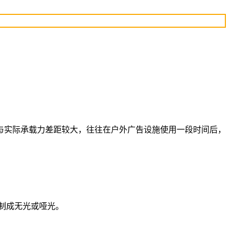
与实际承载力差距较大，往往在户外广告设施使用一段时间后，
制成无光或哑光。