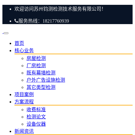
欢迎访问苏州钧测检测技术服务有限公司！
服务热线：18217760939
首页
核心业务
房屋检测
厂房检测
既有幕墙检测
户外广告设施检测
其它类型检测
项目案例
方案流程
收费标准
检测论文
设备仪器
新闻资讯