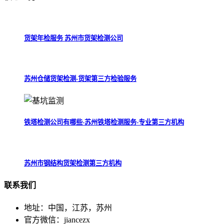
货架年检服务 苏州市货架检测公司
苏州仓储货架检测-货架第三方检验服务
铁塔检测公司有哪些-苏州铁塔检测服务-专业第三方机构
苏州市钢结构货架检测第三方机构
联系
我们
地址：中国，江苏，苏州
官方微信：jiancezx