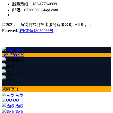
服务热线：182-1776-0939
邮箱：672803682@qq.com
© 2021. 上海钧测检测技术服务有限公司. All Rights
Reserved.
沪ICP备18039263号
热线
18217760939
微信
关注
返回顶部
首页
QQ
热线
微信