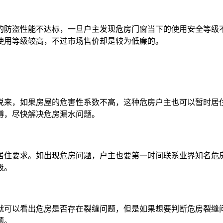
的防盗性能不达标，一旦户主发现危房门窗当下的使用安全等级
使用等级较高，不过市场售价却是较为低廉的。
说来，如果房屋的危害性系数不高，这种危房户主也可以暂时居
傅，尽快解决危房漏水问题。
居住要求。如出现危房问题，户主也要第一时间联系业界知名危
级。
就可以看出危房是否存在裂缝问题，但是如果想要判断危房裂缝
题。