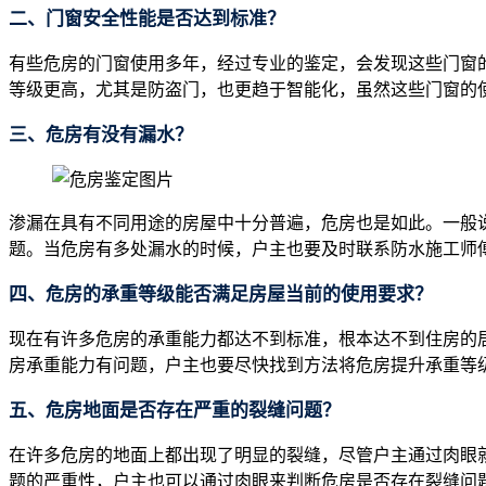
二、门窗安全性能是否达到标准？
有些危房的门窗使用多年，经过专业的鉴定，会发现这些门窗
等级更高，尤其是防盗门，也更趋于智能化，虽然这些门窗的
三、危房有没有漏水？
渗漏在具有不同用途的房屋中十分普遍，危房也是如此。一般
题。当危房有多处漏水的时候，户主也要及时联系防水施工师
四、危房的承重等级能否满足房屋当前的使用要求？
现在有许多危房的承重能力都达不到标准，根本达不到住房的
房承重能力有问题，户主也要尽快找到方法将危房提升承重等
五、危房地面是否存在严重的裂缝问题？
在许多危房的地面上都出现了明显的裂缝，尽管户主通过肉眼
题的严重性，户主也可以通过肉眼来判断危房是否存在裂缝问