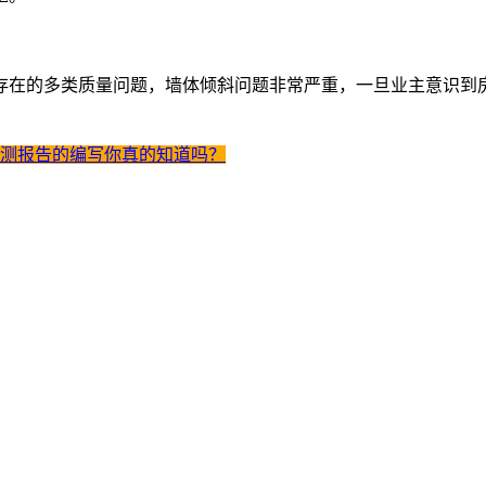
存在的多类质量问题，墙体倾斜问题非常严重，一旦业主意识到
测报告的编写你真的知道吗？