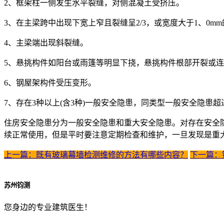
2、框架柱一侧发生水平裂缝，对侧混凝土受挤压。
3、在主梁跨中出现下宽上窄且裂缝呈2/3，或宽度大于1、0mm
4、主梁端出现斜裂缝。
5、悬挑构件如阳台或雨篷等明显下挠，悬挑构件根部开裂或连
6、钢屋架构件受压变形。
7、存在3种以上(含3种)一般安全隐患，同类型一般安全隐患超过
住房安全隐患分为一般安全隐患和重大安全隐患。对存在安全
续正常使用，但是平时要注意定期检查和维护，一旦发现是重
上一篇：既有玻璃幕墙检测维修的方法有哪些内容？
下一篇：
苏州钧测
您身边的专业建筑医生！