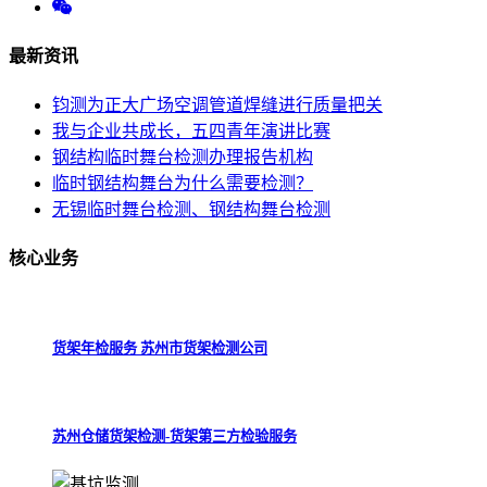
最新
资讯
钧测为正大广场空调管道焊缝进行质量把关
我与企业共成长，五四青年演讲比赛
钢结构临时舞台检测办理报告机构
临时钢结构舞台为什么需要检测？
无锡临时舞台检测、钢结构舞台检测
核心
业务
货架年检服务 苏州市货架检测公司
苏州仓储货架检测-货架第三方检验服务