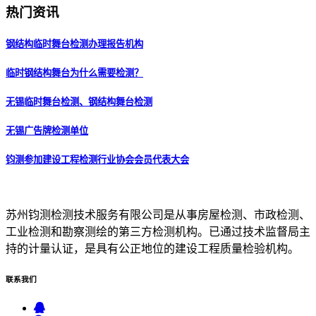
热门资讯
钢结构临时舞台检测办理报告机构
临时钢结构舞台为什么需要检测？
无锡临时舞台检测、钢结构舞台检测
无锡广告牌检测单位
钧测参加建设工程检测行业协会会员代表大会
苏州钧测检测技术服务有限公司是从事房屋检测、市政检测、
工业检测和勘察测绘的第三方检测机构。已通过技术监督局主
持的计量认证，是具有公正地位的建设工程质量检验机构。
联系
我们