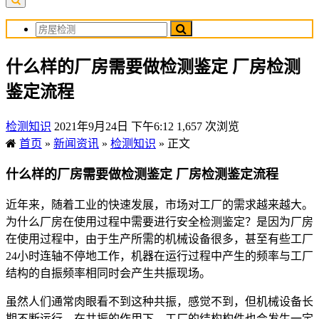
什么样的厂房需要做检测鉴定 厂房检测
鉴定流程
检测知识
2021年9月24日 下午6:12
1,657 次浏览
首页
»
新闻资讯
»
检测知识
»
正文
什么样的厂房需要做检测鉴定 厂房检测鉴定流程
近年来，随着工业的快速发展，市场对工厂的需求越来越大。
为什么厂房在使用过程中需要进行安全检测鉴定？是因为厂房
在使用过程中，由于生产所需的机械设备很多，甚至有些工厂
24小时连轴不停地工作，机器在运行过程中产生的频率与工厂
结构的自振频率相同时会产生共振现场。
虽然人们通常肉眼看不到这种共振，感觉不到，但机械设备长
期不断运行，在共振的作用下，工厂的结构构件也会发生一定