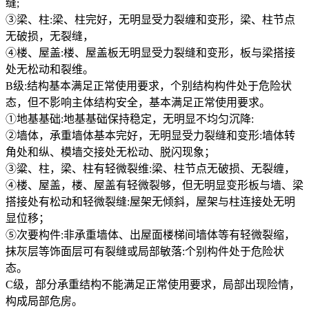
缝;
③梁、柱:梁、柱完好，无明显受力裂缠和变形，梁、柱节点
无破损，无裂缝，
④楼、屋盖:楼、屋盖板无明显受力裂缝和变形，板与梁搭接
处无松动和裂维。
B级:结构基本满足正常使用要求，个别结构构件处于危险状
态，但不影响主体结构安全，基本满足正常使用要求。
①地基基础:地基基础保持稳定，无明显不均匀沉降:
②墙体，承重墙体基本完好，无明显受力裂缝和变形:墙体转
角处和纵、模墙交接处无松动、脱闪现象；
③粱、柱，梁、柱有轻微裂维:梁、柱节点无破损、无裂缠，
④楼、屋盖，楼、屋盖有轻微裂够，但无明显变形板与墙、梁
搭接处有松动和轻微裂缝:屋架无倾斜，屋架与柱连接处无明
显位移；
⑤次要构件:非承重墙体、出屋面楼梯间墙体等有轻微裂缩，
抹灰层等饰面层可有裂缝或局部敏落:个别构件处于危险状
态。
C级，部分承重结构不能满足正常使用要求，局部出现险情，
构成局部危房。