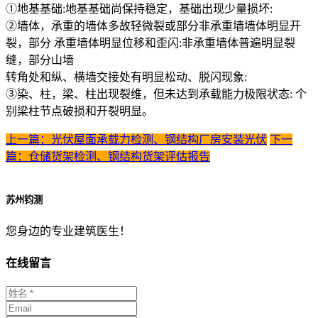
①地基基础:地基基础尚保持稳定，基础出现少量损坏:
②墙体，承重的墙体多故轻微裂或部分非承重墙墙体明显开
裂，部分 承重墙体明显位移和歪闪:非承重墙体普遍明显裂
缝，部分山墙
转角处和纵、横墙交接处有明显松动、脱闪现象:
③染、柱，梁、柱出现裂维，但未达到承载能力极限状态: 个
别梁柱节点破损和开裂明显。
上一篇：光伏屋面承载力检测、钢结构厂房安装光伏
下一
篇：仓储货架检测、钢结构货架评估报告
苏州钧测
您身边的专业建筑医生！
在线留言