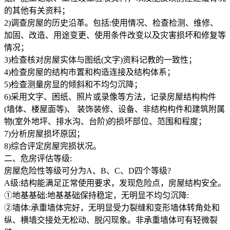
的其他有关资料；
2)调查房屋的历史沿革。包括:使用情况、检查检测、维修、
加固、改造、用途变更、使用条件改变以及灾害损坏和修复等
情况；
3)检查核对房屋实体与图纸(文字)资料记教的一致性；
4)检查房屋的结构市置和构造连接及结构体系；
5)检查测量房显的倾斜和不均匀沉降；
6)采用文字、困纸、照片或录像等方法，记录房屋结构构件
(墙体、楼屋面等)、 装饰装修、设备、非结构构件和建筑附属
物(室外地坪、排水沟、台阶)的损坏部位、范围和程度；
7)分析房屋损坏原因；
8)综合评定房屋完损状况。
二、危房评估等级:
房屋危险性等级可分为A、B、C、D四个等级?
A级:结构能满足正常使用要求，发现危险点，房屋结构安全。
①地基基础:地基基础保持稳定，无明显不均匀沉降:
②墙体:承重墙体完好，无明显受力裂缝和变形墙体转角处和
纵、横墙交接处无松动、脱闪现象。非承重墙体可有轻微裂