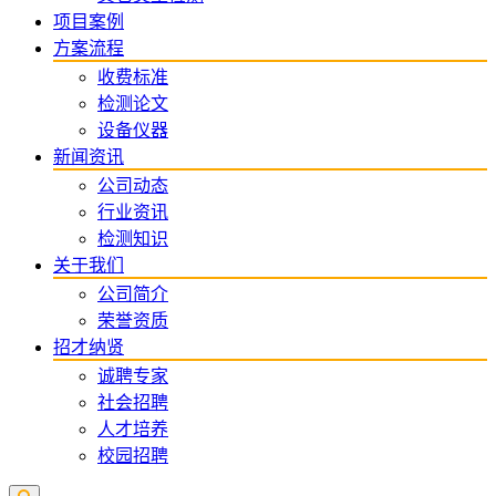
项目案例
方案流程
收费标准
检测论文
设备仪器
新闻资讯
公司动态
行业资讯
检测知识
关于我们
公司简介
荣誉资质
招才纳贤
诚聘专家
社会招聘
人才培养
校园招聘