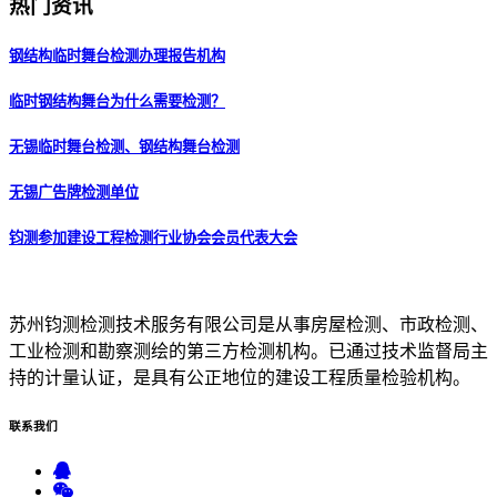
热门资讯
钢结构临时舞台检测办理报告机构
临时钢结构舞台为什么需要检测？
无锡临时舞台检测、钢结构舞台检测
无锡广告牌检测单位
钧测参加建设工程检测行业协会会员代表大会
苏州钧测检测技术服务有限公司是从事房屋检测、市政检测、
工业检测和勘察测绘的第三方检测机构。已通过技术监督局主
持的计量认证，是具有公正地位的建设工程质量检验机构。
联系
我们