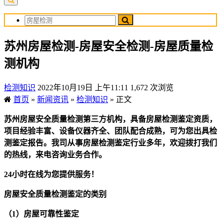
苏州房屋检测-房屋安全检测-房屋质量检
测机构
检测知识
2022年10月19日 上午11:11
1,672 次浏览
首页
»
新闻资讯
»
检测知识
»
正文
苏州房屋安全质量检测第三方机构，具备房屋检测鉴定资质，
项目经验丰富、设备仪器齐全、团队配合成熟，可为您出具检
测鉴定报告。我司从事房屋检测鉴定行业多年，欢迎拨打我们
的热线，来电咨询业务合作。
24小时在线为您提供服务！
房屋安全质量检测鉴定的类别
（1）房屋可靠性鉴定