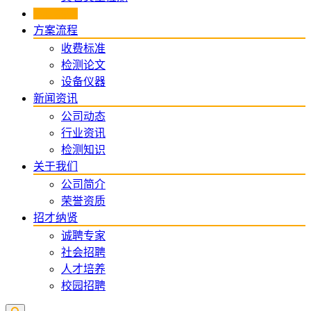
项目案例
方案流程
收费标准
检测论文
设备仪器
新闻资讯
公司动态
行业资讯
检测知识
关于我们
公司简介
荣誉资质
招才纳贤
诚聘专家
社会招聘
人才培养
校园招聘