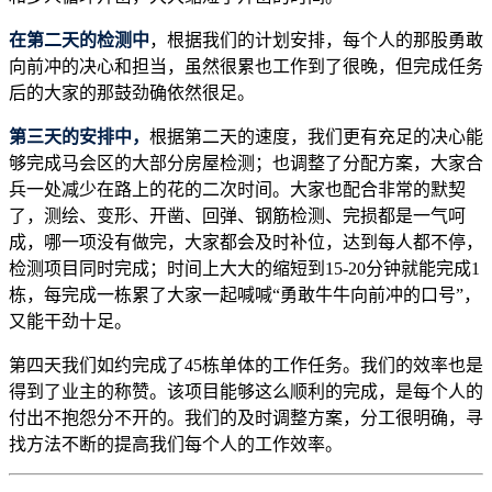
在第二天的检测中
，根据我们的计划安排，每个人的那股勇敢
向前冲的决心和担当，虽然很累也工作到了很晚，但完成任务
后的大家的那鼓劲确依然很足。
第三天的安排中，
根据第二天的速度，我们更有充足的决心能
够完成马会区的大部分房屋检测；也调整了分配方案，大家合
兵一处减少在路上的花的二次时间。大家也配合非常的默契
了，测绘、变形、开凿、回弹、钢筋检测、完损都是一气呵
成，哪一项没有做完，大家都会及时补位，达到每人都不停，
检测项目同时完成；时间上大大的缩短到15-20分钟就能完成1
栋，每完成一栋累了大家一起喊喊“勇敢牛牛向前冲的口号”，
又能干劲十足。
第四天我们如约完成了45栋单体的工作任务。我们的效率也是
得到了业主的称赞。该项目能够这么顺利的完成，是每个人的
付出不抱怨分不开的。我们的及时调整方案，分工很明确，寻
找方法不断的提高我们每个人的工作效率。