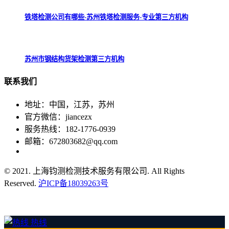
铁塔检测公司有哪些-苏州铁塔检测服务-专业第三方机构
苏州市钢结构货架检测第三方机构
联系
我们
地址：中国，江苏，苏州
官方微信：jiancezx
服务热线：182-1776-0939
邮箱：672803682@qq.com
© 2021. 上海钧测检测技术服务有限公司. All Rights
Reserved.
沪ICP备18039263号
热线