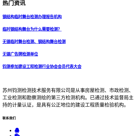
热门资讯
钢结构临时舞台检测办理报告机构
临时钢结构舞台为什么需要检测？
无锡临时舞台检测、钢结构舞台检测
无锡广告牌检测单位
钧测参加建设工程检测行业协会会员代表大会
苏州钧测检测技术服务有限公司是从事房屋检测、市政检测、
工业检测和勘察测绘的第三方检测机构。已通过技术监督局主
持的计量认证，是具有公正地位的建设工程质量检验机构。
联系
我们