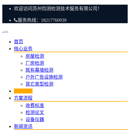
欢迎访问苏州钧测检测技术服务有限公司！
服务热线：18217760939
首页
核心业务
房屋检测
厂房检测
既有幕墙检测
户外广告设施检测
其它类型检测
项目案例
方案流程
收费标准
检测论文
设备仪器
新闻资讯