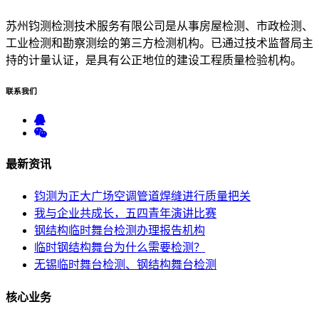
苏州钧测检测技术服务有限公司是从事房屋检测、市政检测、
工业检测和勘察测绘的第三方检测机构。已通过技术监督局主
持的计量认证，是具有公正地位的建设工程质量检验机构。
联系
我们
最新
资讯
钧测为正大广场空调管道焊缝进行质量把关
我与企业共成长，五四青年演讲比赛
钢结构临时舞台检测办理报告机构
临时钢结构舞台为什么需要检测？
无锡临时舞台检测、钢结构舞台检测
核心
业务