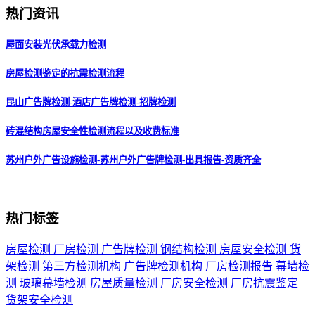
热门资讯
屋面安装光伏承载力检测
房屋检测鉴定的抗震检测流程
昆山广告牌检测-酒店广告牌检测-招牌检测
砖混结构房屋安全性检测流程以及收费标准
苏州户外广告设施检测-苏州户外广告牌检测-出具报告-资质齐全
热门标签
房屋检测
厂房检测
广告牌检测
钢结构检测
房屋安全检测
货
架检测
第三方检测机构
广告牌检测机构
厂房检测报告
幕墙检
测
玻璃幕墙检测
房屋质量检测
厂房安全检测
厂房抗震鉴定
货架安全检测