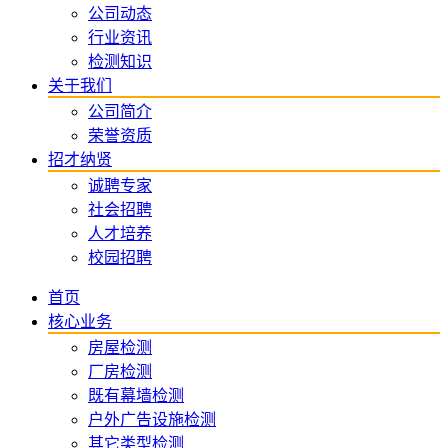
公司动态
行业资讯
检测知识
关于我们
公司简介
荣誉资质
招才纳贤
诚聘专家
社会招聘
人才培养
校园招聘
首页
核心业务
房屋检测
厂房检测
既有幕墙检测
户外广告设施检测
其它类型检测