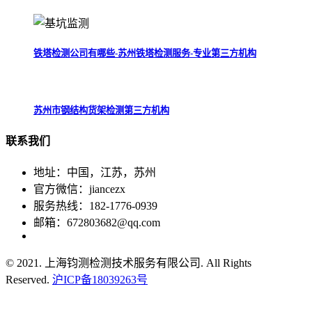
铁塔检测公司有哪些-苏州铁塔检测服务-专业第三方机构
苏州市钢结构货架检测第三方机构
联系
我们
地址：中国，江苏，苏州
官方微信：jiancezx
服务热线：182-1776-0939
邮箱：672803682@qq.com
© 2021. 上海钧测检测技术服务有限公司. All Rights
Reserved.
沪ICP备18039263号