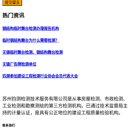
提交留言
热门资讯
钢结构临时舞台检测办理报告机构
临时钢结构舞台为什么需要检测？
无锡临时舞台检测、钢结构舞台检测
无锡广告牌检测单位
钧测参加建设工程检测行业协会会员代表大会
苏州钧测检测技术服务有限公司是从事房屋检测、市政检测、
工业检测和勘察测绘的第三方检测机构。已通过技术监督局主
持的计量认证，是具有公正地位的建设工程质量检验机构。
联系
我们