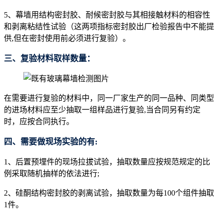
5、幕墙用结构密封胶、耐候密封胶与其相接触材料的相容性
和剥离粘结性试验（这两项指标密封胶出厂检验报告中不能提
供,但在密封使用前必须进行复验）。
三、复验材料取样数量：
在需要进行复验的材料中，同一厂家生产的同一品种、同类型
的进场材料应至少抽取一组样品进行复验,当合同另有约定
时，应按合同执行。
四、需要做现场实验的有:
1、后置预埋件的现场拉拔试验，抽取数量应按规范规定的比
例采取随机抽样的依法进行;
2、硅酮结构密封胶的剥离试验，抽取数量为每100个组件抽取
1件。