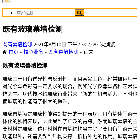
既有玻璃幕墙检测
既有幕墙检测
2021年8月10日 下午2:39
2,687 次浏览
首页
»
核心业务
»
既有幕墙检测
»
正文
既有玻璃幕墙检测
玻璃由于具备透光性与反射性，而且容易上色，经常被运用于
对光照与色彩有一定要求的场合，例如光学仪器与各种艺术装
饰之中。现代技术给玻璃行业带来了新的生机与活力，同时也
使玻璃的性能有了很大的提升。
玻璃幕墙就是玻璃性能得到提升的一种表现，具有墙体门窗一
体化的独特表现，因此受到了广泛的青睐。然而玻璃幕墙的主
要材料是玻璃，这种材料在幕墙结构当中除了要具备门窗开关
功能以外，还需要起到结构支撑、抵抗外力的作用。玻璃幕墙