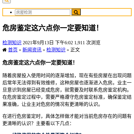
危房鉴定这六点你一定要知道！
检测知识
2021年9月13日 下午6:02
1,911 次浏览
首页
»
新闻资讯
»
检测知识
»
正文
危房鉴定这六点你一定要知道！
随着房屋投入使用时间的逐渐增加，现在有些房屋在出现问题
后常年无法得到有效维修，这种房屋也逐渐进入危房。业主一
旦意识到房屋已经变成危房，就需要及时联系危房鉴定机构。
在危房鉴定过程中，需要严格遵守危房鉴定标准，确保鉴定结
果准确，让业主对危房的情况有更清晰的认识。
在进行危房鉴定时，具体怎样做才能对当前危房存在的问题有
更清晰的认识？主要看以下几点：