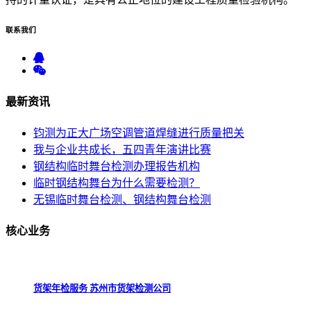
联系
我们
最新
资讯
钧测为正大广场空调管道焊缝进行质量把关
我与企业共成长，五四青年演讲比赛
钢结构临时舞台检测办理报告机构
临时钢结构舞台为什么需要检测？
无锡临时舞台检测、钢结构舞台检测
核心
业务
货架年检服务 苏州市货架检测公司