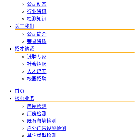
公司动态
行业资讯
检测知识
关于我们
公司简介
荣誉资质
招才纳贤
诚聘专家
社会招聘
人才培养
校园招聘
首页
核心业务
房屋检测
厂房检测
既有幕墙检测
户外广告设施检测
其它类型检测