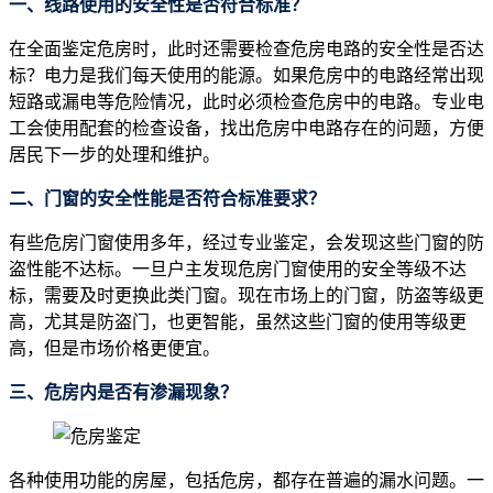
一、线路使用的安全性是否符合标准？
在全面鉴定危房时，此时还需要检查危房电路的安全性是否达
标？电力是我们每天使用的能源。如果危房中的电路经常出现
短路或漏电等危险情况，此时必须检查危房中的电路。专业电
工会使用配套的检查设备，找出危房中电路存在的问题，方便
居民下一步的处理和维护。
二、门窗的安全性能是否符合标准要求？
有些危房门窗使用多年，经过专业鉴定，会发现这些门窗的防
盗性能不达标。一旦户主发现危房门窗使用的安全等级不达
标，需要及时更换此类门窗。现在市场上的门窗，防盗等级更
高，尤其是防盗门，也更智能，虽然这些门窗的使用等级更
高，但是市场价格更便宜。
三、危房内是否有渗漏现象？
各种使用功能的房屋，包括危房，都存在普遍的漏水问题。一