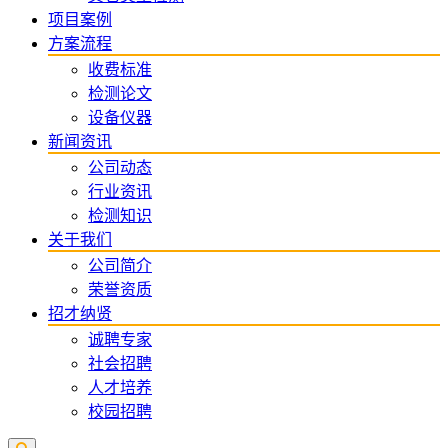
项目案例
方案流程
收费标准
检测论文
设备仪器
新闻资讯
公司动态
行业资讯
检测知识
关于我们
公司简介
荣誉资质
招才纳贤
诚聘专家
社会招聘
人才培养
校园招聘