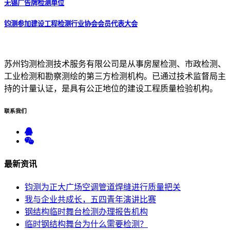
无锡广告牌检测单位
钧测参加建设工程检测行业协会会员代表大会
苏州钧测检测技术服务有限公司是从事房屋检测、市政检测、
工业检测和勘察测绘的第三方检测机构。已通过技术监督局主
持的计量认证，是具有公正地位的建设工程质量检验机构。
联系
我们
最新
资讯
钧测为正大广场空调管道焊缝进行质量把关
我与企业共成长，五四青年演讲比赛
钢结构临时舞台检测办理报告机构
临时钢结构舞台为什么需要检测？