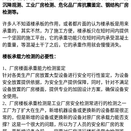
沉降观测、工业厂房检测、危化品厂库抗震鉴定、钢结构厂房
检测等。
许多人不知道楼承板的作用，或者都片面的认为楼承板是用来
承重的，其实不然，为了施工方便，楼承板只在短时间内提供
一个坚固的施工平台，它的承重功能只在短时间内承受混凝土
的重量，等混凝土干了之后，它的承重作用就会慢慢消失。
楼板承载力检测的必要性：
1、厂房楼面承重能力检测鉴定
针对各类生产厂房放置大型设备进行安全可行性鉴定，为设备
安全放置提供依据，为安全生产提供保障，同时，针对不满足
设备放置的厂房楼面，提供专业的加固设计方案，确保设备安
全使用。
2、厂房楼板承重检测是工业厂房安全检测常进行的检测之一
工厂为了扩大在生产，新增机器设备或更换新的设备都是很正
常的，但是新增的设备或更换新的设备对原厂房承载力能否支
撑？这是一个很大的问题，所以为了人员的安全和厂房的发