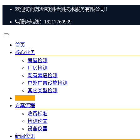
欢迎访问苏州钧测检测技术服务有限公司！
服务热线：18217760939
首页
核心业务
房屋检测
厂房检测
既有幕墙检测
户外广告设施检测
其它类型检测
项目案例
方案流程
收费标准
检测论文
设备仪器
新闻资讯