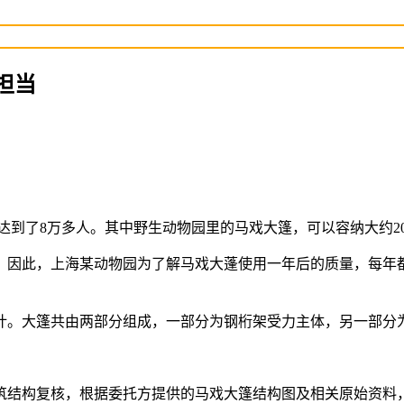
担当
达到了8万多人。其中野生动物园里的马戏大篷，可以容纳大约2
。因此，上海某动物园为了解马戏大蓬使用一年后的质量，每年
设计。大篷共由两部分组成，一部分为钢桁架受力主体，另一部
筑结构复核，根据委托方提供的马戏大篷结构图及相关原始资料