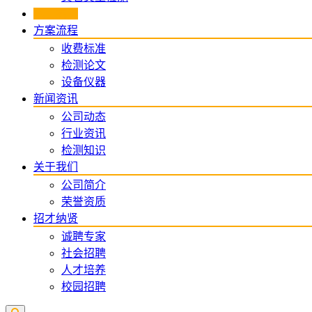
项目案例
方案流程
收费标准
检测论文
设备仪器
新闻资讯
公司动态
行业资讯
检测知识
关于我们
公司简介
荣誉资质
招才纳贤
诚聘专家
社会招聘
人才培养
校园招聘