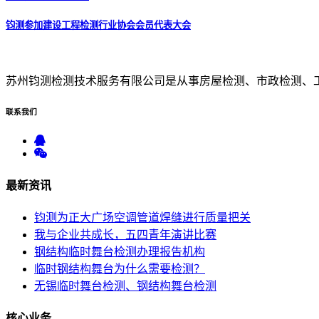
钧测参加建设工程检测行业协会会员代表大会
苏州钧测检测技术服务有限公司是从事房屋检测、市政检测、
联系
我们
最新
资讯
钧测为正大广场空调管道焊缝进行质量把关
我与企业共成长，五四青年演讲比赛
钢结构临时舞台检测办理报告机构
临时钢结构舞台为什么需要检测？
无锡临时舞台检测、钢结构舞台检测
核心
业务