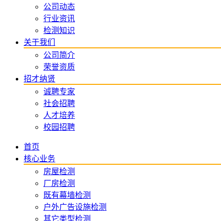
公司动态
行业资讯
检测知识
关于我们
公司简介
荣誉资质
招才纳贤
诚聘专家
社会招聘
人才培养
校园招聘
首页
核心业务
房屋检测
厂房检测
既有幕墙检测
户外广告设施检测
其它类型检测