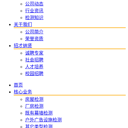
公司动态
行业资讯
检测知识
关于我们
公司简介
荣誉资质
招才纳贤
诚聘专家
社会招聘
人才培养
校园招聘
首页
核心业务
房屋检测
厂房检测
既有幕墙检测
户外广告设施检测
其它类型检测