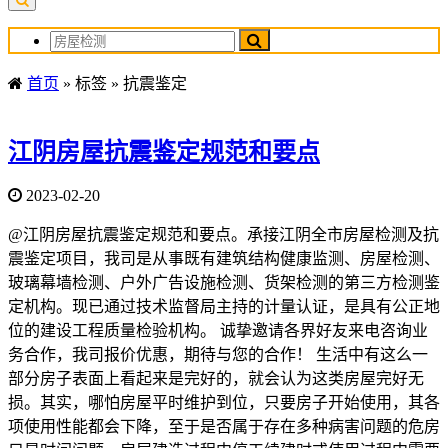
首页
»
标签
»
抗震鉴定
江阴房屋抗震鉴定规范和要点
2023-02-20
@江阴房屋抗震鉴定规范和要点。承接江阴全市房屋检测及抗
震鉴定项目，我司是从事既有建筑结构健康监测、房屋检测、
玻璃幕墙检测、户外广告设施检测、货架检测的第三方检测鉴
定机构。现已通过技术监督局主持的计量认证，是具有公正地
位的建设工程质量检验机构。 诚挚邀请各界好友来电咨询业
务合作，我司报价优惠，期待与您的合作！ 生活中有这么一
部分房子表面上看起来是完好的，就会认为这类房屋完好无
损。其实，哪怕房屋平时维护到位，只要房子开始使用，其各
项使用性能都会下降，至于是否属于存在多种病害问题的危房